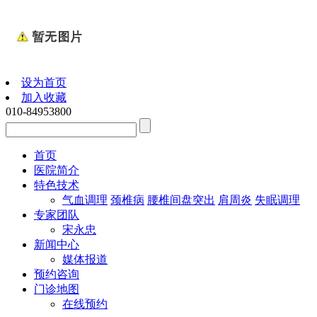
设为首页
加入收藏
010-84953800
首页
医院简介
特色技术
气血调理
颈椎病
腰椎间盘突出
肩周炎
失眠调理
专家团队
宋永忠
新闻中心
媒体报道
预约咨询
门诊地图
在线预约